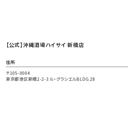
【公式】沖縄酒場ハイサイ 新橋店
住所
〒105-0004
東京都港区新橋2-2-3 ル・グラシエルBLDG.28
アクセス
各線 新橋駅 徒歩5分
Instagram
Instagram
電話する
電話する
予約する
予約する
都営三田線 内幸町駅 徒歩1分
営業時間