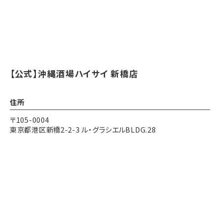
【公式】沖縄酒場ハイサイ 新橋店
住所
〒105-0004
東京都港区新橋2-2-3 ル・グラシエルBLDG.28
アクセス
各線 新橋駅 徒歩5分
Instagram
Instagram
電話する
電話する
予約する
予約する
都営三田線 内幸町駅 徒歩1分
営業時間