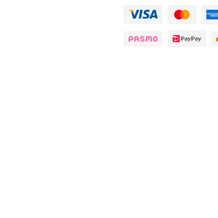
備考
全席禁煙
【公式】沖縄酒場ハイサイ 新橋店
ジ
ご宴会コース
お料理
ドリンク
店内・空間
ブロ