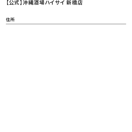
【公式】沖縄酒場ハイサイ 新橋店
住所
〒105-0004
東京都港区新橋2-2-3 ル・グラシエルBLDG.28
アクセス
Instagram
Instagram
電話する
電話する
予約する
予約する
各線 新橋駅 徒歩5分
都営三田線 内幸町駅 徒歩1分
営業時間
17:30～24:00
定休日
無休