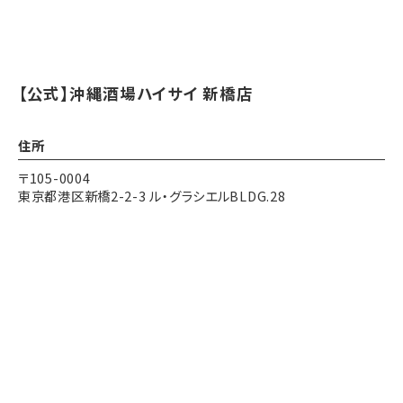
【公式】沖縄酒場ハイサイ 新橋店
住所
〒105-0004
東京都港区新橋2-2-3 ル・グラシエルBLDG.28
アクセス
各線 新橋駅 徒歩5分
Instagram
Instagram
電話する
電話する
予約する
予約する
都営三田線 内幸町駅 徒歩1分
営業時間
17:30～24:00