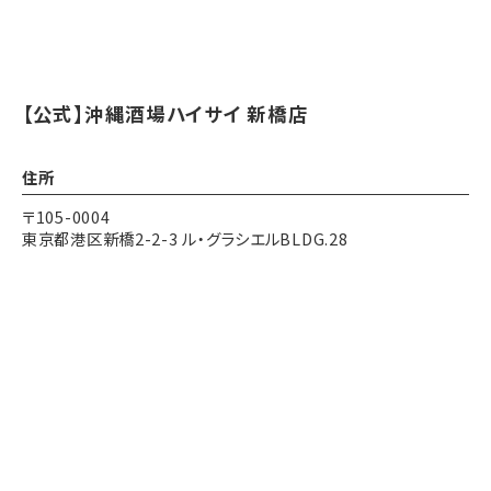
【公式】沖縄酒場ハイサイ 新橋店
住所
〒105-0004
東京都港区新橋2-2-3 ル・グラシエルBLDG.28
アクセス
各線 新橋駅 徒歩5分
Instagram
Instagram
電話する
電話する
予約する
予約する
都営三田線 内幸町駅 徒歩1分
営業時間
17:30～24:00